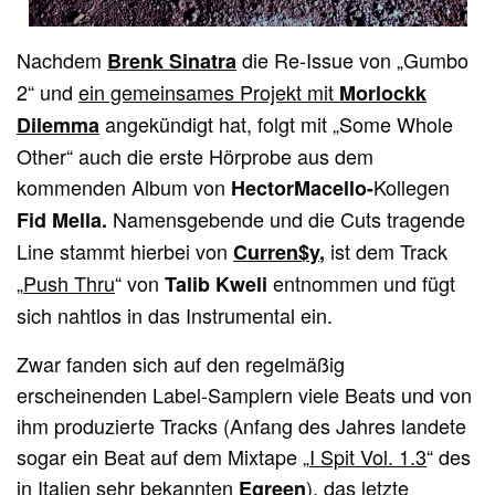
Nachdem
die Re-Issue von „Gumbo
Brenk Sinatra
2“ und
ein gemeinsames Projekt mit
Morlockk
angekündigt hat, folgt mit „Some Whole
Dilemma
Other“ auch die erste Hörprobe aus dem
kommenden Album von
Kollegen
HectorMacello-
Namensgebende und die Cuts tragende
Fid Mella.
Line stammt hierbei von
ist dem Track
Curren$y
,
„
Push Thru
“ von
entnommen und fügt
Talib Kweli
sich nahtlos in das Instrumental ein.
Zwar fanden sich auf den regelmäßig
erscheinenden Label-Samplern viele Beats und von
ihm produzierte Tracks (Anfang des Jahres landete
sogar ein Beat auf dem Mixtape „
I Spit Vol. 1.3
“ des
in Italien sehr bekannten
),
das letzte
Egreen