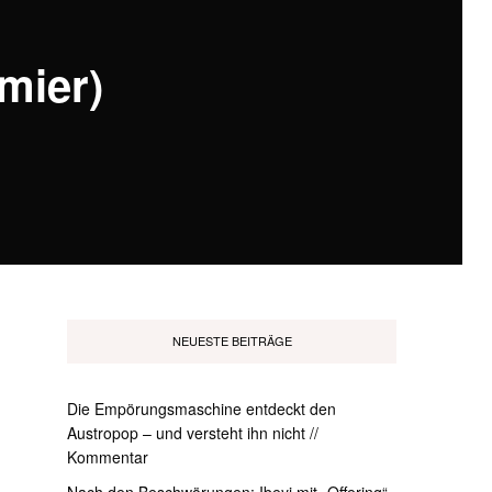
mier)
NEUESTE BEITRÄGE
Die Empörungsmaschine entdeckt den
Austropop – und versteht ihn nicht //
Kommentar
Nach den Beschwörungen: Ibeyi mit „Offering“