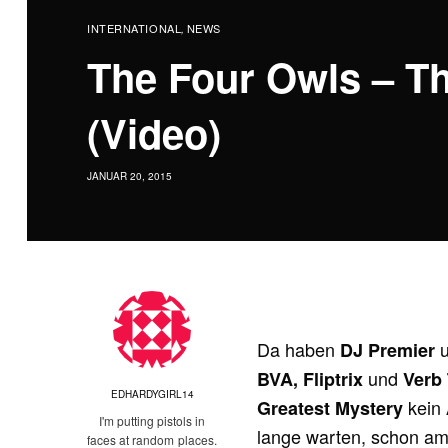
INTERNATIONAL
NEWS
,
The Four Owls – Th
(Video)
JANUAR 20, 2015
Da haben
u
DJ Premier
und
BVA, Fliptrix
Verb
EDHARDYGIRL14
kein
Greatest Mystery
I'm putting pistols in
lange warten, schon a
faces at random places.