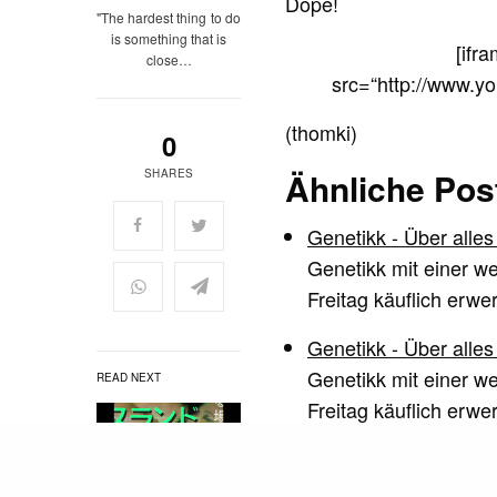
Dope!
"The hardest thing to do
is something that is
[ifr
close…
src=“http://www.y
(thomki)
0
Ähnliche Pos
SHARES
Genetikk - Über alles
Genetikk mit einer w
Freitag käuflich erw
Genetikk - Über alles
Genetikk mit einer w
READ NEXT
Freitag käuflich erw
GENETIKK – "Überübe
Genetikk veröffentlic