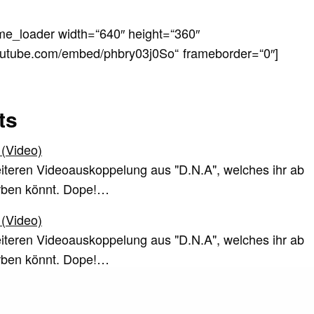
ame_loader width=“640″ height=“360″
outube.com/embed/phbry03j0So“ frameborder=“0″]
ts
 (Video)
eiteren Videoauskoppelung aus "D.N.A", welches ihr ab
erben könnt. Dope!…
 (Video)
eiteren Videoauskoppelung aus "D.N.A", welches ihr ab
erben könnt. Dope!…
rstyle" // Video
hen mit "ÜberüberStyle“ ein neues Video aus "Achter