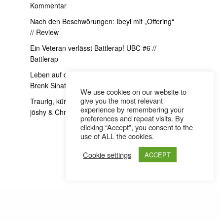
Kommentar
Nach den Beschwörungen: Ibeyi mit „Offering“
// Review
Ein Veteran verlässt Battlerap! UBC #6 //
Battlerap
Leben auf die goscherte Art // Donna Savage x
Brenk Sinatra Interview
We use cookies on our website to
give you the most relevant
Traurig, kürzer und ein bisschen exzessiver //
experience by remembering your
jōshy & Christoh im Interview
preferences and repeat visits. By
clicking “Accept”, you consent to the
use of ALL the cookies.
Cookie settings
ACCEPT