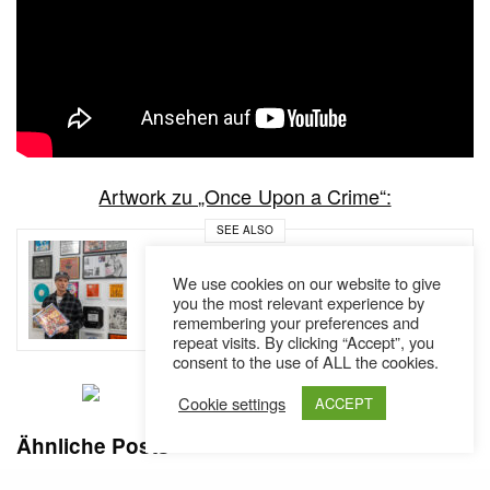
Artwork zu „Once Upon a Crime“:
SEE ALSO
AUSTRIA
NEWS
,
We use cookies on our website to give
Banksy, Basquiat und Futura2000
you the most relevant experience by
im Linzer Hafen // News
remembering your preferences and
repeat visits. By clicking “Accept”, you
consent to the use of ALL the cookies.
Cookie settings
ACCEPT
Ähnliche Posts
The Godfathers (Necro & Kool G Rap) – "Omerta"