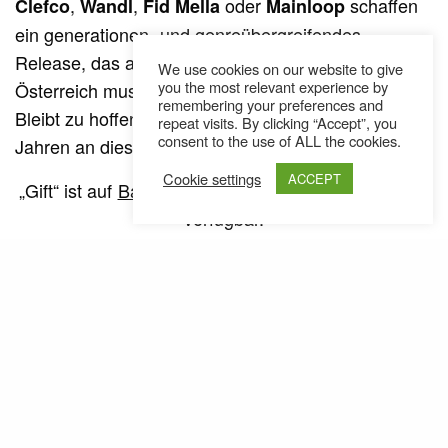
,
,
oder
schaffen
Clefco
Wandl
Fid Mella
Mainloop
ein generationen- und genreübergreifendes
Release, das auch 2016 wieder beweist, dass sich
We use cookies on our website to give
you the most relevant experience by
Österreich musikalisch keinesfalls verstecken muss.
remembering your preferences and
Bleibt zu hoffen, dass auch in den kommenden
repeat visits. By clicking “Accept”, you
consent to the use of ALL the cookies.
Jahren an dieser Tradition festgehalten wird.
Cookie settings
ACCEPT
„Gift“ ist auf
Bandcamp
zum kostenlosen Download
verfügbar.
SEE ALSO
AUSTRIA
NEWS
,
Nacht aus, Beats an: Mrn808 mit
„EOS“ // Album