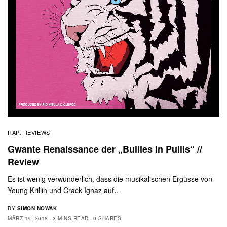
RAP
REVIEWS
,
Gwante Renaissance der „Bullies in Pullis“ //
Review
Es ist wenig verwunderlich, dass die musikalischen Ergüsse von
Young Krillin und Crack Ignaz auf…
BY
SIMON NOWAK
MÄRZ 19, 2018
3 MINS READ
0 SHARES