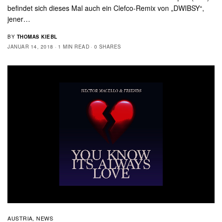
befindet sich dieses Mal auch ein Clefco-Remix von „DWIBSY“,
jener…
BY
THOMAS KIEBL
JANUAR 14, 2018
1 MIN READ
0 SHARES
AUSTRIA
NEWS
,