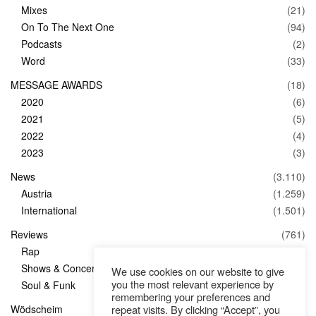
Mixes
(21)
On To The Next One
(94)
Podcasts
(2)
Word
(33)
MESSAGE AWARDS
(18)
2020
(6)
2021
(5)
2022
(4)
2023
(3)
News
(3.110)
Austria
(1.259)
International
(1.501)
Reviews
(761)
Rap
(83)
Shows & Concerts
(347)
We use cookies on our website to give
you the most relevant experience by
Soul & Funk
(1)
remembering your preferences and
repeat visits. By clicking “Accept”, you
Wödscheim
(36)