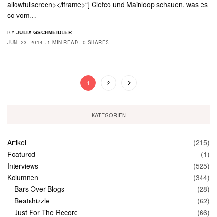
allowfullscreen></iframe>“] Clefco und Mainloop schauen, was es
so vom…
BY
JULIA GSCHMEIDLER
JUNI 23, 2014
1 MIN READ
0 SHARES
1
2
KATEGORIEN
Artikel
(215)
Featured
(1)
Interviews
(525)
Kolumnen
(344)
Bars Over Blogs
(28)
Beatshizzle
(62)
Just For The Record
(66)