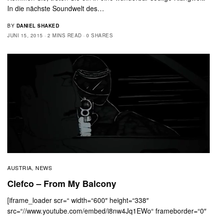
In die nächste Soundwelt des…
BY
DANIEL SHAKED
JUNI 15, 2015
2 MINS READ
0 SHARES
AUSTRIA
NEWS
,
Clefco – From My Balcony
[iframe_loader scr=“ width=“600″ height=“338″
src=“//www.youtube.com/embed/i8nw4Jq1EWo“ frameborder=“0″