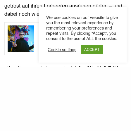
getrost auf ihren Lorbeeren ausruhen dürfen – und
dabei noch wie Rockstars fühlen.
We use cookies on our website to give
you the most relevant experience by
SEE ALSO
remembering your preferences and
INTERVIEWS
repeat visits. By clicking “Accept”, you
Leben auf die goscherte Art //
consent to the use of ALL the cookies.
Donna Savage x Brenk Sinatra
Interview
Cookie settings
ACCEPT
httpv://www.youtube.com/watch?v=3UvAfxjLE4U
Ähnliche Posts
EPMD Video-Interview Pt.1
https://www.youtube.com/watch?v=OqT0dfge90c
Unter dem Titel HipHopMessages gibt es ab jetzt
in unregelmäßigen Abständen Video-Interviews
von uns.…