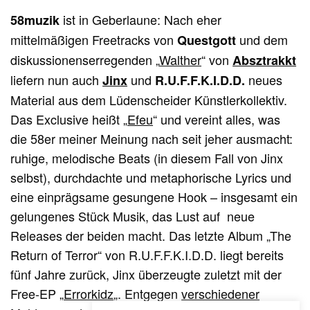
ist in Geberlaune: Nach eher
58muzik
mittelmäßigen Freetracks von
und dem
Questgott
diskussionenserregenden „
Walther
“ von
Absztrakkt
liefern nun auch
und
neues
Jinx
R.U.F.F.K.I.D.D.
Material aus dem Lüdenscheider Künstlerkollektiv.
Das Exclusive heißt „
Efeu
“ und vereint alles, was
die 58er meiner Meinung nach seit jeher ausmacht:
ruhige, melodische Beats (in diesem Fall von Jinx
selbst), durchdachte und metaphorische Lyrics und
eine einprägsame gesungene Hook – insgesamt ein
gelungenes Stück Musik, das Lust auf neue
Releases der beiden macht. Das letzte Album „The
Return of Terror“ von R.U.F.F.K.I.D.D. liegt bereits
fünf Jahre zurück, Jinx überzeugte zuletzt mit der
Free-EP „
Errorkidz
„. Entgegen
verschiedener