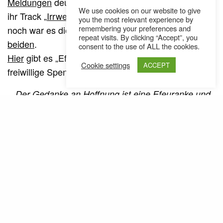
Meldungen
deutschsprachiger HipHop-Medien, kam
We use cookies on our website to give
ihr Track „
Irrwege
“ weder Ende letzten Jahres raus,
you the most relevant experience by
remembering your preferences and
noch war es die
aktuelleste
Zusammenarbeit
der
repeat visits. By clicking “Accept”, you
beiden
.
consent to the use of ALL the cookies.
Hier
gibt es „Efeu“ kostenlos oder gegen eine
Cookie settings
ACCEPT
freiwillige Spende zum Download.
„Der Gedanke an Hoffnung ist eine Efeuranke und
er klettert hoch an der Fassade, die sich drohend
erhebt“
SEE ALSO
INTERNATIONAL
NEWS
,
Alewya lebt in der „City of Symbols“
// News