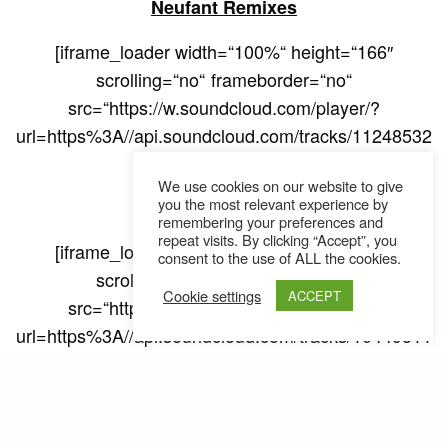
Neufant Remixes
[iframe_loader width=“100%“ height=“166″
scrolling=“no“ frameborder=“no“
src=“https://w.soundcloud.com/player/?
url=https%3A//api.soundcloud.com/tracks/11248532
9″ frameborder=“0″]
We use cookies on our website to give
you the most relevant experience by
DOWNLOAD.
remembering your preferences and
repeat visits. By clicking “Accept”, you
[iframe_loader width=“100%“ height=“166″
consent to the use of ALL the cookies.
scrolling=“no“ frameborder=“no“
Cookie settings
ACCEPT
src=“https://w.soundcloud.com/player/?
url=https%3A//api.soundcloud.com/tracks/10449511
4″ frameborder=“0″]
[iframe_loader width=“100%“ height=“166″
scrolling=“no“ frameborder=“no“