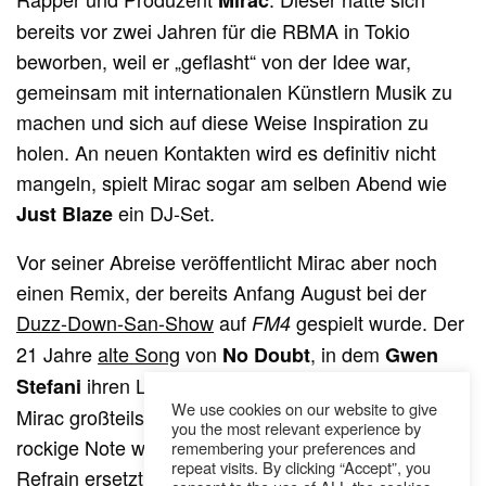
bereits vor zwei Jahren für die RBMA in Tokio
beworben, weil er „geflasht“ von der Idee war,
gemeinsam mit internationalen Künstlern Musik zu
machen und sich auf diese Weise Inspiration zu
holen. An neuen Kontakten wird es definitiv nicht
mangeln, spielt Mirac sogar am selben Abend wie
ein DJ-Set.
Just Blaze
Vor seiner Abreise veröffentlicht Mirac aber noch
einen Remix, der bereits Anfang August bei der
Duzz-Down-San-Show
auf
gespielt wurde. Der
FM4
21 Jahre
alte Song
von
, in dem
No Doubt
Gwen
ihren Liebeskummer verarbeitet, wurde von
Stefani
We use cookies on our website to give
Mirac großteils in einer Nacht neu arrangiert. Die
you the most relevant experience by
rockige Note wird durch einen Dubstep-lastigen
remembering your preferences and
repeat visits. By clicking “Accept”, you
Refrain ersetzt, der ganze Song noch eine Spur