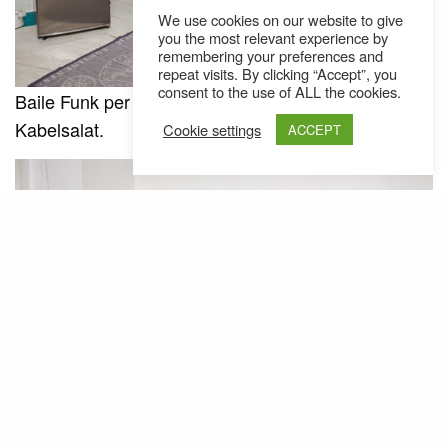
We use cookies on our website to give
you the most relevant experience by
remembering your preferences and
repeat visits. By clicking “Accept”, you
consent to the use of ALL the cookies.
Baile Funk per Handy hören, beim Kochen, ohne
Kabelsalat.
Cookie settings
ACCEPT