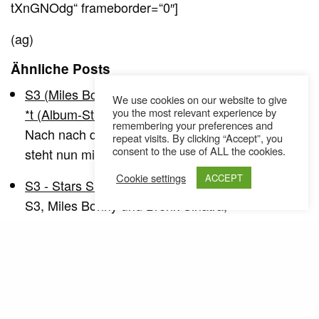
tXnGNOdg“ frameborder=“0″]
(ag)
Ähnliche Posts
S3 (Miles Bonny x Brenk Sinatra) – Supa Soul Sh​
We use cookies on our website to give
you the most relevant experience by
*​t (Album-Stream)
remembering your preferences and
Nach nach der Zusammenarbeit mit MC Eiht,
repeat visits. By clicking “Accept”, you
consent to the use of ALL the cookies.
steht nun mit S3 die zweite Kollaboration von…
Cookie settings
ACCEPT
S3 - Stars Shine
S3, Miles Bonny und Brenk Sinatra,
veröffentlichen ein neues Video im Retro Stil.
[iframe_loader scr="…
Olexesh - Arschkontrolle (prod. Brenk Sinatra)
(Video)
Olexesh erzählt von Bekanntschaften mit der