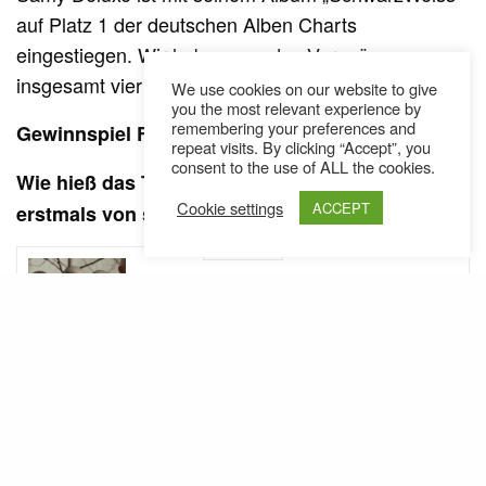
auf Platz 1 der deutschen Alben Charts
eingestiegen. Wir haben nun das Vergnügen
insgesamt vier signierte Exemplare abzugeben..
We use cookies on our website to give
you the most relevant experience by
remembering your preferences and
Gewinnspiel Frage:
repeat visits. By clicking “Accept”, you
consent to the use of ALL the cookies.
Wie hieß das Tape mit dem Samy Deluxe
Cookie settings
ACCEPT
erstmals von sich reden machte?
SEE ALSO
AUSTRIA
NEWS
,
Jugo Ürdens beerdigt sein altes
Leben: „Nie wieder“ // Video
Einsendungen unter
tm@themessagemagazine.at
Das Gewinnspiel läuft bis zum 25.8.2011
Unter den Einsendungen werden die vier Gewinner