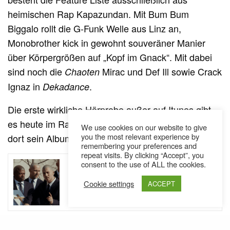
heimischen Rap Kapazundan. Mit Bum Bum
Biggalo rollt die G-Funk Welle aus Linz an,
Monobrother kick in gewohnt souveräner Manier
über Körpergrößen auf „Kopf im Gnack“. Mit dabei
sind noch die
Mirac und Def Ill sowie Crack
Chaoten
Ignaz in
.
Dekadance
Die erste wirkliche Hörprobe außer auf Itunes gibt
es heute im Rahmen des Donauinselfests. Er wird
We use cookies on our website to give
you the most relevant experience by
dort sein Album auf der FM4 Bühne live vorstellen.
remembering your preferences and
repeat visits. By clicking “Accept”, you
SEE ALSO
consent to the use of ALL the cookies.
AUSTRIA
NEWS
,
Jugo Ürdens beerdigt sein altes
Cookie settings
ACCEPT
Leben: „Nie wieder“ // Video