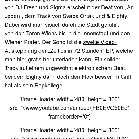
von DJ Fresh und Sigma erscheint der Beat von „An
Jeden“, dem Track von Svaba Ortak und & Eighty.
Dabei wird man visuell durch die Stadt geführt –
von den Toren Wiens bis in die Innenstadt und den
Wiener Prater. Der Song ist die
zweite Video-
Auskopplung
der „Zeitlos in 72 Stunden“ EP, welche
man
hier gratis herunterladen
kann. Ein solider
Track auf einem ungewohnt elektronischem Beat,
bei dem
Eighty
dann doch den Flow besser im Griff
hat als sein Rapkollege.
[iframe_loader width=“480″ height=“360″
src=“//www.youtube.com/embed/jFB0EVQ60Ec“
frameborder=“0″]
[iframe_loader width=“480″ height=“360″
src=“//www.youtube.com/embed/2w4ju5YrTRY“