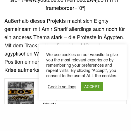
frameborder=“0″]
Außerhalb dieses Projekts macht sich Eighty
gemeinsam mit Amir Sharif allerdings auch noch für
ein anderes Thema stark – die Proteste in Ägypten.
Mit dem Track wollen die beiden MCs mit
ägyptischen Wurzeln keine religiöse oder politische
We use cookies on our website to give
you the most relevant experience by
Position einnehmen, sondern auf die derzeitige
remembering your preferences and
Krise aufmerksam machen.
repeat visits. By clicking “Accept”, you
consent to the use of ALL the cookies.
SEE ALSO
AUSTRIA
NEWS
,
Cookie settings
ACCEPT
Esterreich Esterreich: Land der
Beats, Land der Producer // Mrn808
Single
[iframe_loader width=“480″ height=“360″