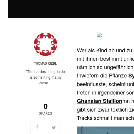
Wer als Kind ab und zu m
mit ihnen bestimmt unl
THOMAS KIEBL
nämlich so ungefährlich 
"The hardest thing to do
Inwiefern die Pflanze
Sy
is something that is
beeinflusste, scheint u
close…
treten in irgendeiner so
hat 
Ghanaian Stallion
0
gibt sich zwar textlich
SHARES
Tracks schnallt man sch