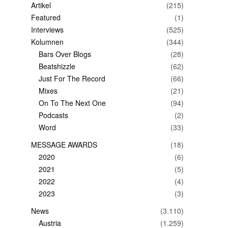
Artikel
(215)
Featured
(1)
Interviews
(525)
Kolumnen
(344)
Bars Over Blogs
(28)
Beatshizzle
(62)
Just For The Record
(66)
Mixes
(21)
On To The Next One
(94)
Podcasts
(2)
Word
(33)
MESSAGE AWARDS
(18)
2020
(6)
2021
(5)
2022
(4)
2023
(3)
News
(3.110)
Austria
(1.259)