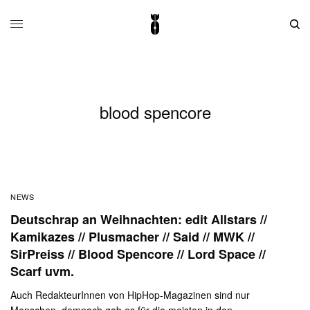
blood spencore
NEWS
Deutschrap an Weihnachten: edit Allstars //
Kamikazes // Plusmacher // Said // MWK //
SirPreiss // Blood Spencore // Lord Space //
Scarf uvm.
Auch RedakteurInnen von HipHop-Magazinen sind nur
Menschen, demnach gab es für die meisten in den…