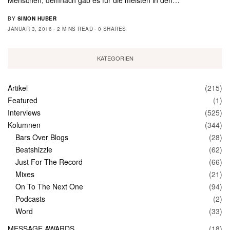
BY
SIMON HUBER
JANUAR 3, 2016
2 MINS READ
0 SHARES
KATEGORIEN
Artikel
(215)
Featured
(1)
Interviews
(525)
Kolumnen
(344)
Bars Over Blogs
(28)
Beatshizzle
(62)
Just For The Record
(66)
Mixes
(21)
On To The Next One
(94)
Podcasts
(2)
Word
(33)
MESSAGE AWARDS
(18)