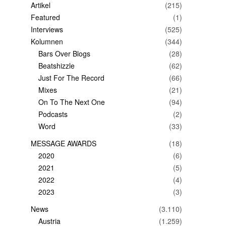
Artikel
(215)
Featured
(1)
Interviews
(525)
Kolumnen
(344)
Bars Over Blogs
(28)
Beatshizzle
(62)
Just For The Record
(66)
Mixes
(21)
On To The Next One
(94)
Podcasts
(2)
Word
(33)
MESSAGE AWARDS
(18)
2020
(6)
2021
(5)
2022
(4)
2023
(3)
News
(3.110)
Austria
(1.259)