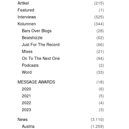
Artikel
(215)
Featured
(1)
Interviews
(525)
Kolumnen
(344)
Bars Over Blogs
(28)
Beatshizzle
(62)
Just For The Record
(66)
Mixes
(21)
On To The Next One
(94)
Podcasts
(2)
Word
(33)
MESSAGE AWARDS
(18)
2020
(6)
2021
(5)
2022
(4)
2023
(3)
News
(3.110)
Austria
(1.259)