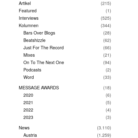
Artikel
(215)
Featured
(1)
Interviews
(525)
Kolumnen
(344)
Bars Over Blogs
(28)
Beatshizzle
(62)
Just For The Record
(66)
Mixes
(21)
On To The Next One
(94)
Podcasts
(2)
Word
(33)
MESSAGE AWARDS
(18)
2020
(6)
2021
(5)
2022
(4)
2023
(3)
News
(3.110)
Austria
(1.259)