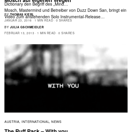
Mosch auf eigenen Wegen
Dictionary den Begriff des „Mind…
Mosch, Mastermind und Betreiber von Duzz Down San, bringt ein
BY
THOMAS KIEBL
Video zum anstehenden Solo Instrumental-Release…
JANUAR 23, 2016
1 MIN READ
0 SHARES
BY
JULIA GSCHMEIDLER
FEBRUAR 13, 2013
1 MIN READ
0 SHARES
AUSTRIA
INTERNATIONAL
NEWS
,
,
The Ruff Pack – With you