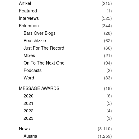
Artikel
(215)
Featured
(1)
Interviews
(525)
Kolumnen
(344)
Bars Over Blogs
(28)
Beatshizzle
(62)
Just For The Record
(66)
Mixes
(21)
On To The Next One
(94)
Podcasts
(2)
Word
(33)
MESSAGE AWARDS
(18)
2020
(6)
2021
(5)
2022
(4)
2023
(3)
News
(3.110)
Austria
(1.259)