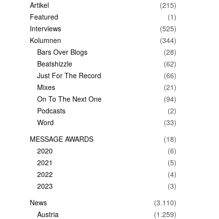
Artikel
(215)
Featured
(1)
Interviews
(525)
Kolumnen
(344)
Bars Over Blogs
(28)
Beatshizzle
(62)
Just For The Record
(66)
Mixes
(21)
On To The Next One
(94)
Podcasts
(2)
Word
(33)
MESSAGE AWARDS
(18)
2020
(6)
2021
(5)
2022
(4)
2023
(3)
News
(3.110)
Austria
(1.259)