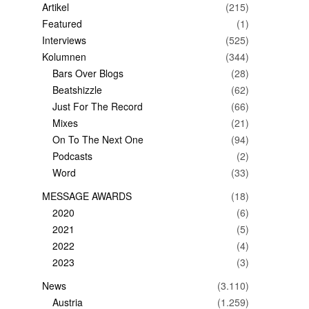
Artikel
(215)
Featured
(1)
Interviews
(525)
Kolumnen
(344)
Bars Over Blogs
(28)
Beatshizzle
(62)
Just For The Record
(66)
Mixes
(21)
On To The Next One
(94)
Podcasts
(2)
Word
(33)
MESSAGE AWARDS
(18)
2020
(6)
2021
(5)
2022
(4)
2023
(3)
News
(3.110)
Austria
(1.259)