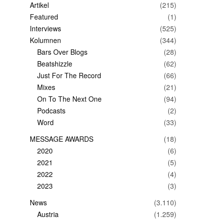
Artikel
(215)
Featured
(1)
Interviews
(525)
Kolumnen
(344)
Bars Over Blogs
(28)
Beatshizzle
(62)
Just For The Record
(66)
Mixes
(21)
On To The Next One
(94)
Podcasts
(2)
Word
(33)
MESSAGE AWARDS
(18)
2020
(6)
2021
(5)
2022
(4)
2023
(3)
News
(3.110)
Austria
(1.259)