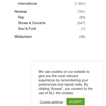
International
(1.501)
Reviews
(761)
Rap
(83)
Shows & Concerts
(347)
Soul & Funk
(1)
Wödscheim
(36)
We use cookies on our website to
give you the most relevant
experience by remembering your
preferences and repeat visits. By
clicking “Accept”, you consent to the
use of ALL the cookies.
Cookie settings
ACCEPT