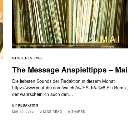
wünschen wir uns im Rahmen des Jahresvorblicks 2016,
…
BY
EDHARDYGIRL14
JANUAR 4, 2016
12 MINS READ
0 SHARES
NEWS
REVIEWS
,
The Message Anspieltipps – Mai
Die liebsten Sounds der Redaktion in diesem Monat
httpv://www.youtube.com/watch?v=iHSLh8-Ijw8 Ein Remix,
der wahrscheinlich auch den…
BY
REDAKTION
MAI 17, 2012
2 MINS READ
0 SHARES