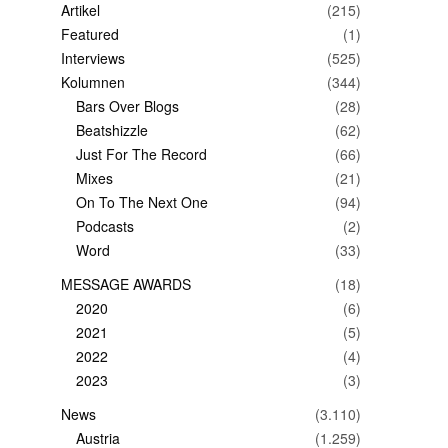
Artikel
(215)
Featured
(1)
Interviews
(525)
Kolumnen
(344)
Bars Over Blogs
(28)
Beatshizzle
(62)
Just For The Record
(66)
Mixes
(21)
On To The Next One
(94)
Podcasts
(2)
Word
(33)
MESSAGE AWARDS
(18)
2020
(6)
2021
(5)
2022
(4)
2023
(3)
News
(3.110)
Austria
(1.259)