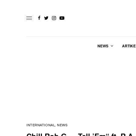
NEWS
ARTIKE
INTERNATIONAL
NEWS
,
Chill Rob G – „Tell ’Em“ ft. R.A.