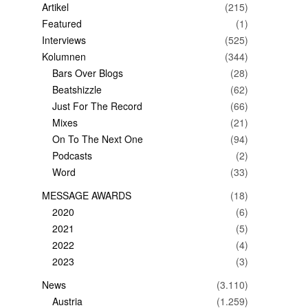
Artikel
(215)
Featured
(1)
Interviews
(525)
Kolumnen
(344)
Bars Over Blogs
(28)
Beatshizzle
(62)
Just For The Record
(66)
Mixes
(21)
On To The Next One
(94)
Podcasts
(2)
Word
(33)
MESSAGE AWARDS
(18)
2020
(6)
2021
(5)
2022
(4)
2023
(3)
News
(3.110)
Austria
(1.259)