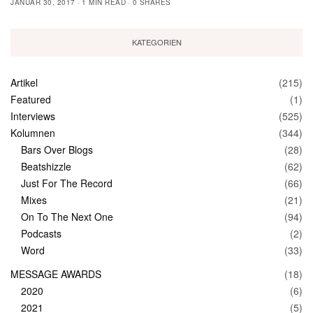
JANUAR 30, 2017
1 MIN READ
0 SHARES
KATEGORIEN
Artikel
(215)
Featured
(1)
Interviews
(525)
Kolumnen
(344)
Bars Over Blogs
(28)
Beatshizzle
(62)
Just For The Record
(66)
Mixes
(21)
On To The Next One
(94)
Podcasts
(2)
Word
(33)
MESSAGE AWARDS
(18)
2020
(6)
2021
(5)