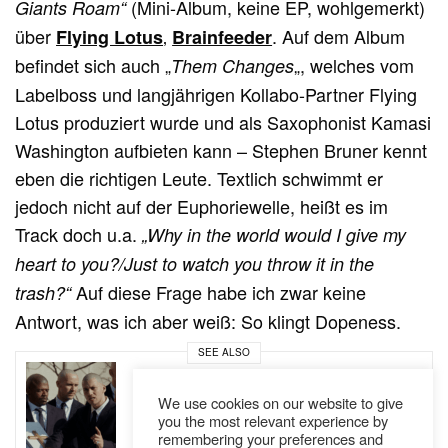
(Mini-Album, keine EP, wohlgemerkt)
Giants Roam“
über
‚
. Auf dem Album
Flying Lotus
Brainfeeder
befindet sich auch „
„, welches vom
Them Changes
Labelboss und langjährigen Kollabo-Partner Flying
Lotus produziert wurde und als Saxophonist Kamasi
Washington aufbieten kann – Stephen Bruner kennt
eben die richtigen Leute. Textlich schwimmt er
jedoch nicht auf der Euphoriewelle, heißt es im
Track doch u.a.
„Why in the world would I give my
heart to you?/Just to watch you throw it in the
Auf diese Frage habe ich zwar keine
trash?“
Antwort, was ich aber weiß: So klingt Dopeness.
SEE ALSO
AUSTRIA
NEWS
,
We use cookies on our website to give
Jugo Ürdens beerdigt sein altes
you the most relevant experience by
Leben: „Nie wieder“ // Video
remembering your preferences and