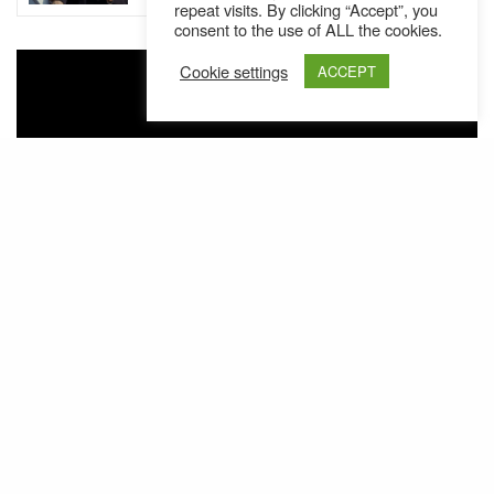
repeat visits. By clicking “Accept”, you
consent to the use of ALL the cookies.
Cookie settings
ACCEPT
Tracklist & Cover:
1. Hard Times 2. Song for the Dead 3. Them
Changes 4. Lone Wolf and Cub 5. That Moment 6.
Where the Giants Roam/Field of the Nephilim