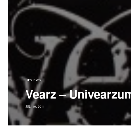
REVIEWS
Vearz – Univearzu
JULI 16, 2011