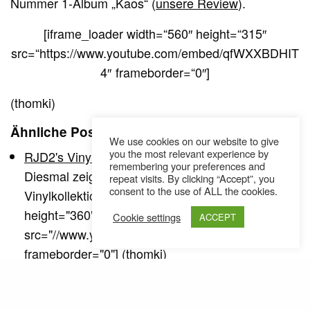
Nummer 1-Album „Kaos“ (
unsere Review
).
[iframe_loader width=“560″ height=“315″
src=“https://www.youtube.com/embed/qfWXXBDHIT
4″ frameborder=“0″]
(thomki)
Ähnliche Posts
We use cookies on our website to give
you the most relevant experience by
RJD2's Vinyl Collection (Video)
remembering your preferences and
Diesmal zeigt RJD2 seine durchaus imposante
repeat visits. By clicking “Accept”, you
consent to the use of ALL the cookies.
Vinylkollektion: [iframe_loader width="480"
height="360"
Cookie settings
ACCEPT
src="//www.youtube.com/embed/hGcRq_gCjw8"
frameborder="0"] (thomki)
RJD2's Vinyl Collection (Video)
Diesmal zeigt RJD2 seine durchaus imposante