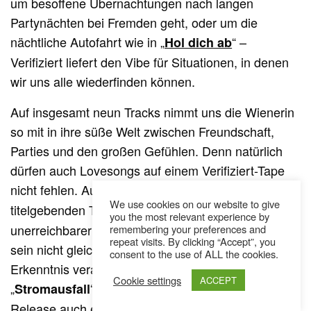
um besoffene Übernachtungen nach langen
Partynächten bei Fremden geht, oder um die
nächtliche Autofahrt wie in „
“ –
Hol dich ab
Verifiziert liefert den Vibe für Situationen, in denen
wir uns alle wiederfinden können.
Auf insgesamt neun Tracks nimmt uns die Wienerin
so mit in ihre süße Welt zwischen Freundschaft,
Parties und den großen Gefühlen. Denn natürlich
dürfen auch Lovesongs auf einem Verifiziert-Tape
nicht fehlen. Auf „
“ und dem
Riesenrad
We use cookies on our website to give
titelgebenden Track „
“ singt sie so von
40100
you the most relevant experience by
unerreichbarer Liebe, erkennt aber auch, dass allein
remembering your preferences and
repeat visits. By clicking “Accept”, you
sein nicht gleich Einsamkeit bedeuten muss. Diese
consent to the use of ALL the cookies.
Erkenntnis verarbeitet die Musikerin auf ihrem Song
Cookie settings
ACCEPT
„
“, zu dem sie passend zum EP-
Stromausfall
Release auch eine Live-Session veröffentlicht hat.