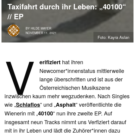
Taxifahrt durch ihr Leben: „40100“
// EP
BY
HILDE MAYER
NOVEMBER 11, 2021
Foto: Kayra Aslan
V
hat ihren
erifiziert
Newcomer*innenstatus mittlerweile
lange überschritten und ist aus der
Österreichischen Musikszene
inzwischen kaum mehr wegzudenken. Nach Singles
wie „
“ und „
“ veröffentlichte die
Schlaflos
Asphalt
Wienerin mit „
“ nun ihre zweite EP. Auf
40100
insgesamt neun Tracks nimmt uns Verfiziert darauf
mit in ihr Leben und lädt die Zuhörer*innen dazu