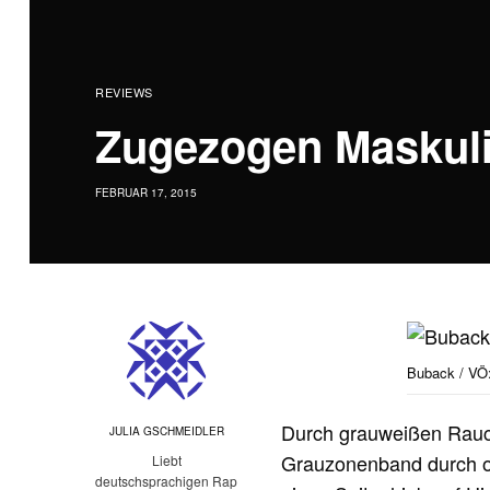
REVIEWS
Zugezogen Maskuli
FEBRUAR 17, 2015
Buback / VÖ:
Durch grauweißen Rauc
JULIA GSCHMEIDLER
Grauzonenband durch o
Liebt
deutschsprachigen Rap