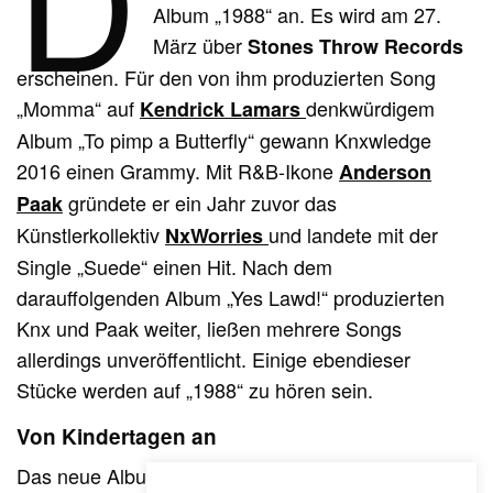
Album „1988“ an. Es wird am 27.
März über
Stones Throw Records
erscheinen. Für den von ihm produzierten Song
„Momma“ auf
denkwürdigem
Kendrick Lamars
Album „To pimp a Butterfly“ gewann Knxwledge
2016 einen Grammy. Mit R&B-Ikone
Anderson
gründete er ein Jahr zuvor das
Paak
Künstlerkollektiv
und landete mit der
NxWorries
Single „Suede“ einen Hit. Nach dem
darauffolgenden Album „Yes Lawd!“ produzierten
Knx und Paak weiter, ließen mehrere Songs
allerdings unveröffentlicht. Einige ebendieser
Stücke werden auf „1988“ zu hören sein.
Von Kindertagen an
Das neue Album ist ein Nachfolger zu seinem