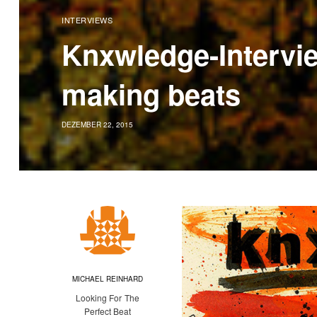
INTERVIEWS
Knxwledge-Intervie
making beats
DEZEMBER 22, 2015
MICHAEL REINHARD
Looking For The
Perfect Beat