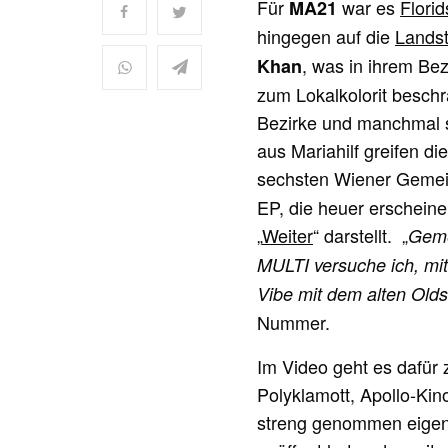
Für
war es
Florid
MA21
hingegen auf die
Lands
, was in ihrem Be
Khan
zum Lokalkolorit beschrä
Bezirke und manchmal so
aus Mariahilf greifen d
sechsten Wiener Gemein
EP, die heuer erscheine
„
Weiter
“ darstellt. „
Geme
MULTI versuche ich, mit
Vibe mit dem alten Olds
Nummer.
Im Video geht es dafü
Polyklamott, Apollo-Ki
streng genommen eigentl