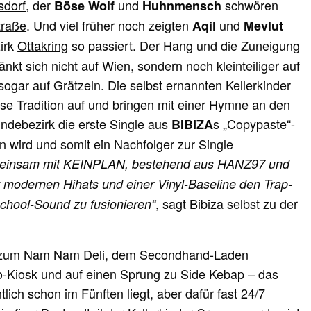
sdorf
, der
und
schwören
Böse Wolf
Huhnmensch
traße
. Und viel früher noch zeigten
und
Aqil
Mevlut
zirk
Ottakring
so passiert. Der Hang und die Zuneigung
nkt sich nicht auf Wien, sondern noch kleinteiliger auf
gar auf Grätzeln. Die selbst ernannten Kellerkinder
iese Tradition auf und bringen mit einer Hymne an den
debezirk die erste Single aus
s „Copypaste“-
BIBIZA
n wird und somit ein Nachfolger zur Single
insam mit KEINPLAN, bestehend aus HANZ97 und
 modernen Hihats und einer Vinyl-Baseline den Trap-
, sagt Bibiza selbst zu der
chool-Sound zu fusionieren“
r zum Nam Nam Deli, dem Secondhand-Laden
no-Kiosk und auf einen Sprung zu Side Kebap – das
ich schon im Fünften liegt, aber dafür fast 24/7