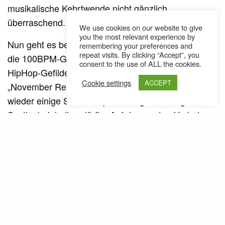
musikalische Kehrtwende nicht gänzlich
überraschend.
We use cookies on our website to give
you the most relevant experience by
Nun geht es bei BumBumKunst aber zurück unter
remembering your preferences and
repeat visits. By clicking “Accept”, you
die 100BPM-Grenze und in klassische Kopfnick-
consent to the use of ALL the cookies.
HipHop-Gefilde. Am 1. August erscheint mit
Cookie settings
ACCEPT
„November Reign“ sein neues Soloalbum, das
wieder einige Soul-Samples und gezielt eingesetzte
Synths beinhalten dürfte. Auf dem ersten Vorboten
„Wos geht?“ überzeugt BumBum mit kompromisslos
gehaltenen Lyrics auf einem von ihm produzierten,
mit Westcoast-Elementen versehenen Beat. Das
dazugehörige Video von
ist beim
Armin Bointer
„
Mural Harbor
“ am Linzer Hafen entstanden. Neben
einer Lowrider-Attrappe und reichlich tätowierten
Körpern kommen auch einige alte Schwarzweißfilm-