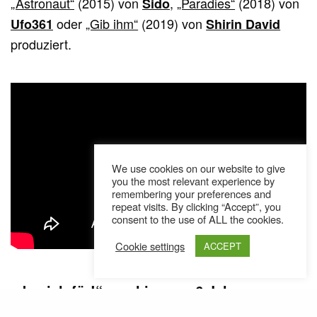
„Astronaut“
(2015) von
,
„Paradies“
(2018) von
Sido
oder
„Gib ihm“
(2019) von
Ufo361
Shirin David
produziert.
We use cookies on our website to give
you the most relevant experience by
remembering your preferences and
repeat visits. By clicking “Accept”, you
consent to the use of ALL the cookies.
Cookie settings
ACCEPT
„da nich für!“ erschien vor 6 Jahren