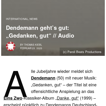
INTERNATIONAL
NEWS
,
Dendemann geht’s gut:
„Gedanken, gut“ // Audio
BY
THOMAS KIEBL
FEBRUAR 23, 2025
(c) Paroli Beats Productions
A
lle Jubeljahre wieder meldet sich
(50) mit neuer Musik:
Dendemann
„Gedanken, gut“ – der Titel ist eine
offensichtliche Anspielung an das
-Klassiker-Album
„Danke, gut“
(1999) –
Eins Zwo
erscheint pünktlich zu Dendemanns Deutschland-