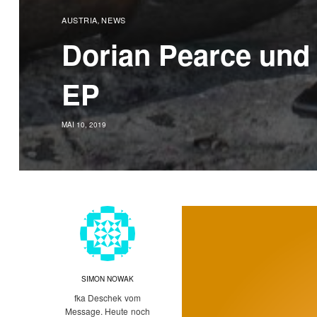
AUSTRIA
NEWS
,
Dorian Pearce und 
EP
MAI 10, 2019
SIMON NOWAK
fka Deschek vom
Message. Heute noch