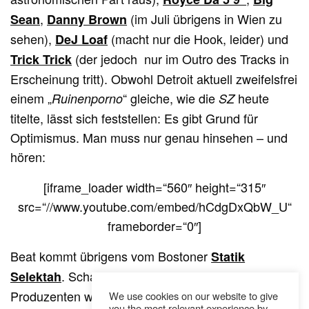
,
(im Juli übrigens in Wien zu
Sean
Danny Brown
sehen),
(macht nur die Hook, leider) und
DeJ Loaf
(der jedoch nur im Outro des Tracks in
Trick Trick
Erscheinung tritt). Obwohl Detroit aktuell zweifelsfrei
einem „
“ gleiche, wie die
heute
Ruinenporno
SZ
titelte, lässt sich feststellen: Es gibt Grund für
Optimismus. Man muss nur genau hinsehen – und
hören:
[iframe_loader width=“560″ height=“315″
src=“//www.youtube.com/embed/hCdgDxQbW_U“
frameborder=“0″]
Beat kommt übrigens vom Bostoner
Statik
. Schade, dass bekannte Detroiter
Selektah
Produzenten wie
,
oder
Apollo Brown
Nick Speed
We use cookies on our website to give
you the most relevant experience by