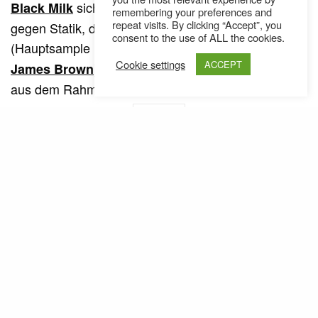
sich hier nicht beteiligen konnten. Nichts
Black Milk
remembering your preferences and
repeat visits. By clicking “Accept”, you
gegen Statik, der einen ordentlichen Beat
consent to the use of ALL the cookies.
(Hauptsample ist dabei „
“ von
Funky Drummer
Cookie settings
ACCEPT
) raushaut – aber er fällt halt etwas
James Brown
aus dem Rahmen…
SEE ALSO
AUSTRIA
NEWS
,
Die Legende wird 80: Jazz Gitti im
Porträt // Dokumentation
(thomki)
Ähnliche Posts
Danny Brown – "ODB" // Video
https://www.youtube.com/watch?
v=h0boHcBFSR0 Nach Streitigkeiten mit Fool’s