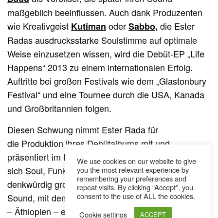
maßgeblich beeinflussen. Auch dank Produzenten
wie Kreativgeist
oder
die Ester
Kutiman
Sabbo
,
Radas ausdrucksstarke Soulstimme auf optimale
Weise einzusetzen wissen, wird die Debüt-EP „Life
Happens“ 2013 zu einem internationalen Erfolg.
Auftritte bei großen Festivals wie dem „Glastonbury
Festival“ und eine Tournee durch die USA, Kanada
und Großbritannien folgen.
Diesen Schwung nimmt Ester Rada für
die Produktion ihres Debütalbums mit und
präsentiert im Folgejahr ein Stück Musik, auf dem
We use cookies on our website to give
sich Soul, Funk und Ethio-Jazz zu einer
you the most relevant experience by
remembering your preferences and
denkwürdig groovigen Melange vereinen. Ein
repeat visits. By clicking “Accept”, you
consent to the use of ALL the cookies.
Sound, mit dem Ester Rada der Heimat ihrer Eltern
– Äthiopien – ebenso huldigt wie dem Geist der
Cookie settings
ACCEPT