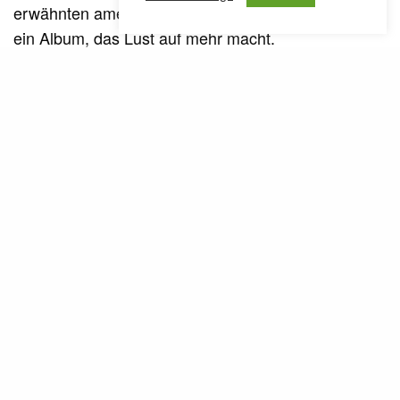
erwähnten amerikanischen Vorbilder. Und vor allem
ein Album, das Lust auf mehr macht.
2016 überzeugte Rada bereits mit dem
Calo-
-Kollaboalbum „Diving Shadows“, nun setzt
Woods
sie mit der neuen Single „Cry for Me“ nach. Die
terminlich gut gewählt ist, steht in den nächsten
Wochen eine Reihe von Auftritten in Europa bevor.
„Cry for Me“ behandelt das Ende einer Beziehung
und erweist sich als weiteres Zeugnis des großen
künstlerischen Potentials der
Sängerin/Schauspielerin.