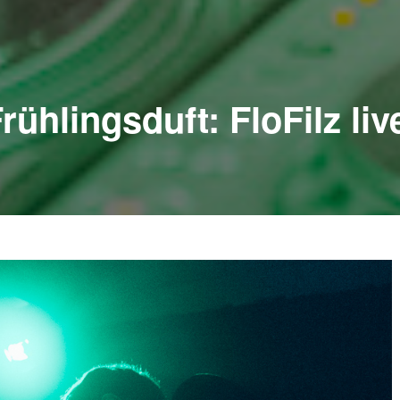
ühlingsduft: FloFilz liv