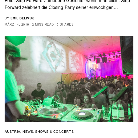
Foto: Step Forward Zufriedene Gesichter wohin man blickt. Step
Forward zelebriert die Closing-Party seiner einwöchigen…
BY
EMIL DELIVUK
MÄRZ 14, 2016
2 MINS READ
0 SHARES
AUSTRIA
NEWS
SHOWS & CONCERTS
,
,