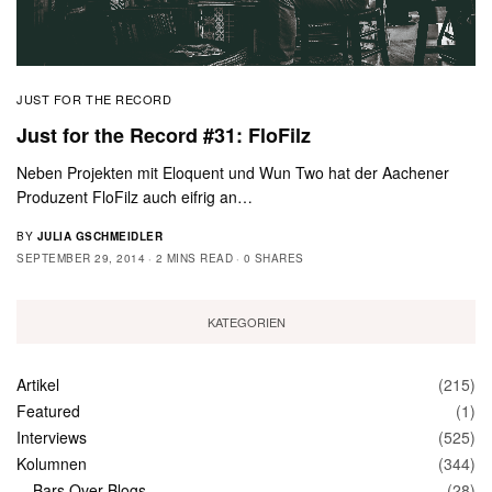
JUST FOR THE RECORD
Just for the Record #31: FloFilz
Neben Projekten mit Eloquent und Wun Two hat der Aachener
Produzent FloFilz auch eifrig an…
BY
JULIA GSCHMEIDLER
SEPTEMBER 29, 2014
2 MINS READ
0 SHARES
KATEGORIEN
Artikel
(215)
Featured
(1)
Interviews
(525)
Kolumnen
(344)
Bars Over Blogs
(28)