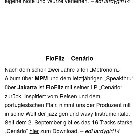
eigene Note und Würze verleihen. –
edHardygirl14
FloFilz – Cenário
Nach dem schon zwei Jahre alten „
Metronom
„-
Album über
und dem letztjährigen „
Speakthru
“
MPM
über
ist
mit seiner LP „Cenário“
Jakarta
FloFilz
zurück. Inspiriert vom Reisen und dem
portugiesischen Flair, nimmt uns der Produzent mit
in seine Welt der jazzigen und wavy Instrumentale.
Seit dem 2. September gibt es das 16 Tracks starke
„Cenário“
hier
zum Download. –
edHardygirl14