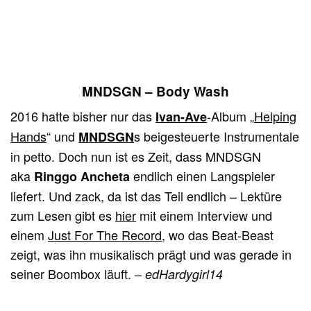
MNDSGN – Body Wash
2016 hatte bisher nur das
-Album „
Helping
I
van-Ave
Hands
“ und
s beigesteuerte Instrumentale
MNDSGN
in petto. Doch nun ist es Zeit, dass MNDSGN
aka
endlich einen Langspieler
Ringgo Ancheta
liefert. Und zack, da ist das Teil endlich – Lektüre
zum Lesen gibt es
hier
mit einem Interview und
einem
Just For The Record
, wo das Beat-Beast
zeigt, was ihn musikalisch prägt und was gerade in
seiner Boombox läuft. –
edHardygirl14