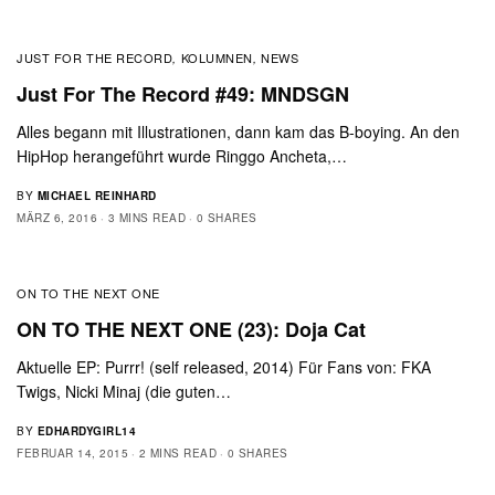
JUST FOR THE RECORD
KOLUMNEN
NEWS
,
,
Just For The Record #49: MNDSGN
Alles begann mit Illustrationen, dann kam das B-boying. An den
HipHop herangeführt wurde Ringgo Ancheta,…
BY
MICHAEL REINHARD
MÄRZ 6, 2016
3 MINS READ
0 SHARES
ON TO THE NEXT ONE
ON TO THE NEXT ONE (23): Doja Cat
Aktuelle EP: Purrr! (self released, 2014) Für Fans von: FKA
Twigs, Nicki Minaj (die guten…
BY
EDHARDYGIRL14
FEBRUAR 14, 2015
2 MINS READ
0 SHARES