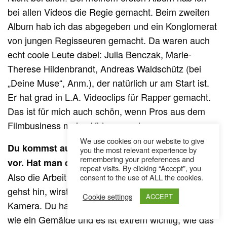
bei allen Videos die Regie gemacht. Beim zweiten
Album hab ich das abgegeben und ein Konglomerat
von jungen Regisseuren gemacht. Da waren auch
echt coole Leute dabei: Julia Benczak, Marie-
Therese Hildenbrandt, Andreas Waldschütz (bei
„Deine Muse“, Anm.), der natürlich ur am Start ist.
Er hat grad in L.A. Videoclips für Rapper gemacht.
Das ist für mich auch schön, wenn Pros aus dem
Filmbusiness meine Videos machen.
We use cookies on our website to give
Du kommst auch derzeit in vielen Werbespots
you the most relevant experience by
remembering your preferences and
vor. Hat man da einen anderen Zugang?
repeat visits. By clicking “Accept”, you
Also die Arbeit an sich ist eigentlich die Gleiche. Du
consent to the use of ALL the cookies.
gehst hin, wirst geschminkt und stehst dann vor der
Cookie settings
ACCEPT
Kamera. Du hast die Szene dann halt 50 Mal, es ist
wie ein Gemälde und es ist extrem wichtig, wie das