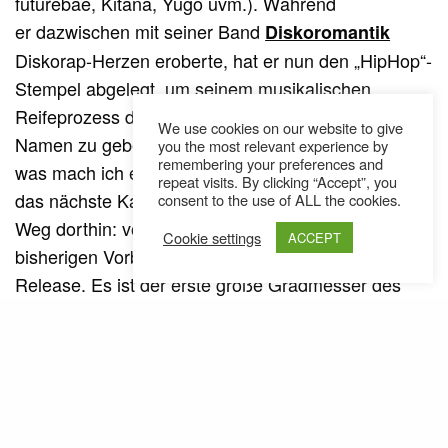
futurebae, Kitana, Yugo uvm.). Während
er dazwischen mit seiner Band
Diskoromantik
Diskorap-Herzen eroberte, hat er nun den „HipHop“-
Stempel abgelegt, um seinem musikalischen
Reifeprozess der letzten Jahre den passenden
We use cookies on our website to give
Namen zu geben. Mit seinem Debüt-Album „LOL,
you the most relevant experience by
remembering your preferences and
was mach ich eigentlich“ setzt er den Grundstein für
repeat visits. By clicking “Accept”, you
das nächste Kapitel und erzählt gleichzeitig den
consent to the use of ALL the cookies.
Weg dorthin: vom Ausbruch zum Nullpunkt. Die
Cookie settings
ACCEPT
bisherigen Vorboten verheissen ein spannendes
Release. Es ist der erste große Gradmesser des
-Label-Co-Leiters.
Heisse Luft