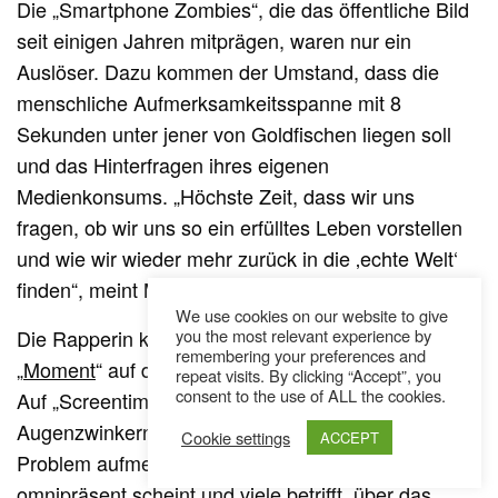
Die „Smartphone Zombies“, die das öffentliche Bild
seit einigen Jahren mitprägen, waren nur ein
Auslöser. Dazu kommen der Umstand, dass die
menschliche Aufmerksamkeitsspanne mit 8
Sekunden unter jener von Goldfischen liegen soll
und das Hinterfragen ihres eigenen
Medienkonsums. „Höchste Zeit, dass wir uns
fragen, ob wir uns so ein erfülltes Leben vorstellen
und wie wir wieder mehr zurück in die ‚echte Welt‘
finden“, meint Ms Def.
We use cookies on our website to give
Die Rapperin kehrt zwei Jahre nach ihrem Album
you the most relevant experience by
remembering your preferences and
„
Moment
“ auf die musikalische Bildfläche zurück.
repeat visits. By clicking “Accept”, you
consent to the use of ALL the cookies.
Auf „Screentime Apocalypse“ möchte sie mit
Augenzwinkern, aber trotzdem todernst auf ein
Cookie settings
ACCEPT
Problem aufmerksam machen. Ein Problem, das
omnipräsent scheint und viele betrifft, über das