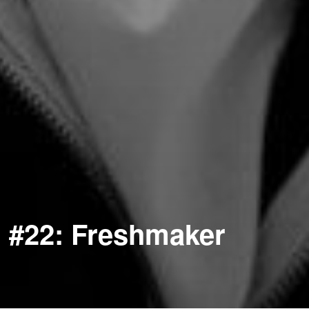
d #22: Freshmaker